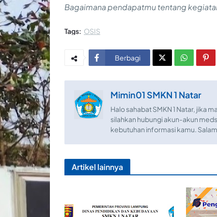
Bagaimana pendapatmu tentang kegiatan i
Tags:
OSIS
Berbagi
Mimin01 SMKN 1 Natar
Halo sahabat SMKN 1 Natar, jika ma
silahkan hubungi akun-akun med
kebutuhan informasi kamu. Salam
Artikel lainnya