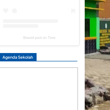
Shared post
on
Time
Agenda Sekolah