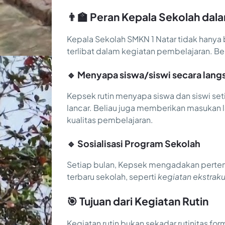
👨‍🏫 Peran Kepala Sekolah d
Kepala Sekolah SMKN 1 Natar tidak hanya b
terlibat dalam kegiatan pembelajaran. Beri
🔹 Menyapa siswa/siswi secara lang
Kepsek rutin menyapa siswa dan siswi seti
lancar. Beliau juga memberikan masukan
kualitas pembelajaran.
🔹 Sosialisasi Program Sekolah
Setiap bulan, Kepsek mengadakan pert
terbaru sekolah, seperti
kegiatan ekstraku
🎯 Tujuan dari Kegiatan Rutin
Kegiatan rutin bukan sekadar rutinitas for