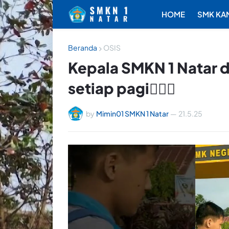
HOME
SMK KA
Beranda
OSIS
Kepala SMKN 1 Natar 
setiap pagi🙋🏻‍♂️
by
Mimin01 SMKN 1 Natar
—
21.5.25