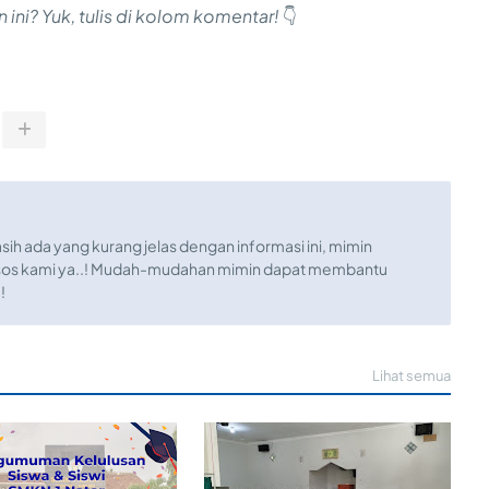
ni? Yuk, tulis di kolom komentar!
👇
sih ada yang kurang jelas dengan informasi ini, mimin
sos kami ya..! Mudah-mudahan mimin dapat membantu
!
Lihat semua