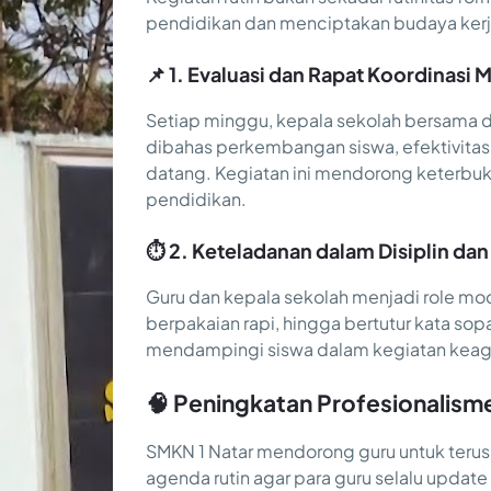
pendidikan dan menciptakan budaya kerja
📌 1. Evaluasi dan Rapat Koordinasi
Setiap minggu, kepala sekolah bersama de
dibahas perkembangan siswa, efektivitas
datang. Kegiatan ini mendorong keterbukaa
pendidikan.
⏱️ 2. Keteladanan dalam Disiplin dan
Guru dan kepala sekolah menjadi role mode
berpakaian rapi, hingga bertutur kata sop
mendampingi siswa dalam kegiatan keag
🧠 Peningkatan Profesionalism
SMKN 1 Natar mendorong guru untuk teru
agenda rutin agar para guru selalu upda