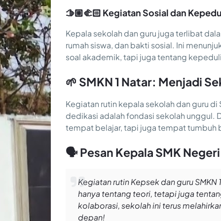
🫱🏼‍🫲🏻 Kegiatan Sosial dan Kepedu
Kepala sekolah dan guru juga terlibat dal
rumah siswa, dan bakti sosial. Ini menunj
soal akademik, tapi juga tentang kepedul
🌱 SMKN 1 Natar: Menjadi Se
Kegiatan rutin kepala sekolah dan guru
dedikasi adalah fondasi sekolah unggul. 
tempat belajar, tapi juga tempat tumbuh b
🗣️ Pesan Kepala SMK Negeri
Kegiatan rutin Kepsek dan guru SMKN
hanya tentang teori, tetapi juga tenta
kolaborasi, sekolah ini terus melahir
depan!