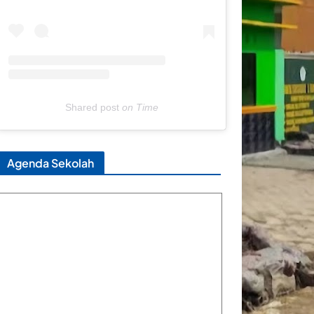
Shared post
on
Time
Agenda Sekolah