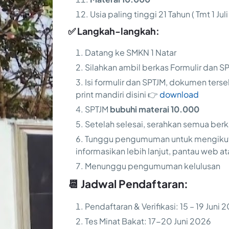
Usia paling tinggi 21 Tahun ( Tmt 1 Jul
✅ Langkah-langkah:
Datang ke SMKN 1 Natar
Silahkan ambil berkas Formulir dan S
Isi formulir dan SPTJM,
dokumen terseb
print mandiri disini 👉
download
SPTJM
bubuhi materai 10.000
Setelah selesai, serahkan semua ber
Tunggu pengumuman untuk mengikuti 
informasikan lebih lanjut, pantau web 
Menunggu pengumuman kelulusan
📆 Jadwal Pendaftaran:
Pendaftaran & Verifikasi: 15 – 19 Juni 
Tes Minat Bakat: 17-20 Juni 2026