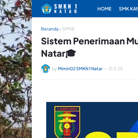
HOME
SMK KA
Beranda
SPMB
Sistem Penerimaan Mu
Natar🎓
by
Mimin02 SMKN 1 Natar
—
21.5.25