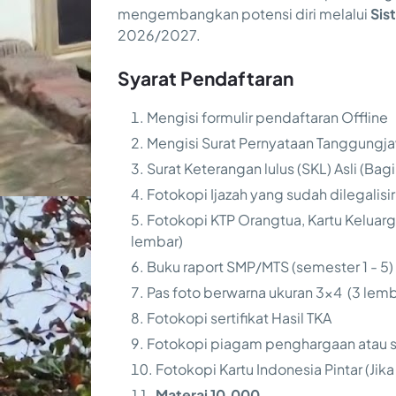
mengembangkan potensi diri melalui
Sis
2026/2027.
Syarat Pendaftaran
Mengisi formulir pendaftaran Offline
Mengisi Surat Pernyataan Tanggungja
Surat Keterangan lulus (SKL) Asli (Bag
Fotokopi Ijazah yang sudah dilegalis
Fotokopi KTP Orangtua, Kartu Keluar
lembar)
Buku raport SMP/MTS (semester 1 - 5)
Pas foto berwarna ukuran 3×4 (3 lemb
Fotokopi sertifikat Hasil TKA
Fotokopi piagam penghargaan atau ser
Fotokopi Kartu Indonesia Pintar (Jika
Materai 10.000