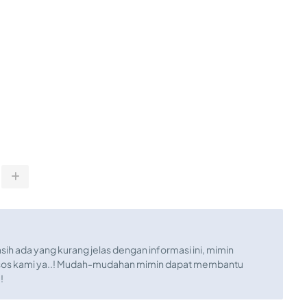
sih ada yang kurang jelas dengan informasi ini, mimin
sos kami ya..! Mudah-mudahan mimin dapat membantu
!