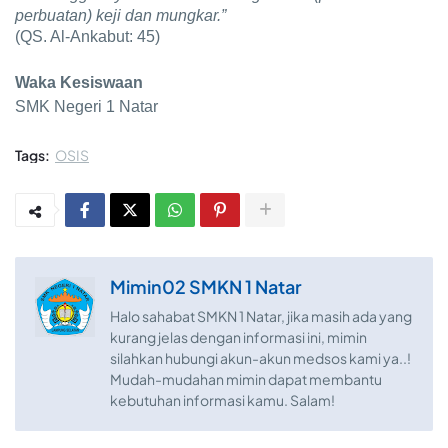
perbuatan) keji dan mungkar.”
(QS. Al-Ankabut: 45)
Waka Kesiswaan
SMK Negeri 1 Natar
Tags:
OSIS
Mimin02 SMKN 1 Natar
Halo sahabat SMKN 1 Natar, jika masih ada yang
kurang jelas dengan informasi ini, mimin
silahkan hubungi akun-akun medsos kami ya..!
Mudah-mudahan mimin dapat membantu
kebutuhan informasi kamu. Salam!