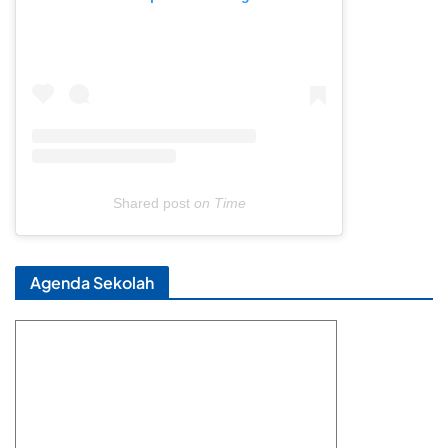
Shared post
on
Time
Agenda Sekolah